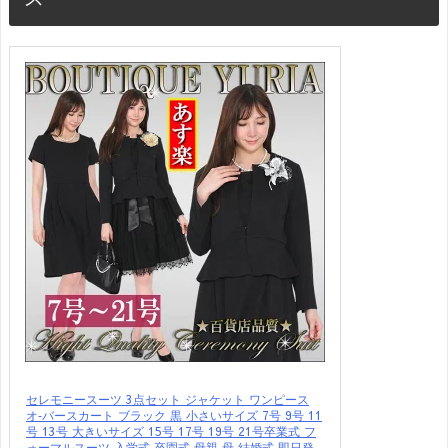
セレモニースーツ 3点セット ジャケット ワンピース
オ‐バースカート ブラック 黒 小さいサイズ 7号 9号 11
号 13号 大きいサイズ 15号 17号 19号 21号卒業式 フ
ォーマルスーツ 入学式 卒園式 母親 母 結婚式 即日発