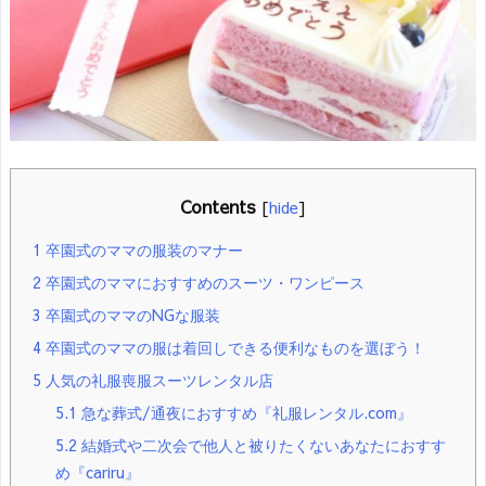
Contents
[
hide
]
1
卒園式のママの服装のマナー
2
卒園式のママにおすすめのスーツ・ワンピース
3
卒園式のママのNGな服装
4
卒園式のママの服は着回しできる便利なものを選ぼう！
5
人気の礼服喪服スーツレンタル店
5.1
急な葬式/通夜におすすめ『礼服レンタル.com』
5.2
結婚式や二次会で他人と被りたくないあなたにおすす
め『cariru』