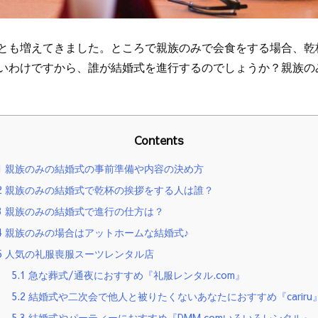
とも増えてきました。ところで親族のみで会食をする場合、乾
いわけですから、誰が結婚式を進行するのでしょうか？親族の
Contents
1
親族のみの結婚式の事前準備や内容の決め方
2
親族のみの結婚式で乾杯の挨拶をする人は誰？
3
親族のみの結婚式で進行の仕方は？
4
親族のみの場合はアットホームな結婚式♪
5
人気の礼服喪服スーツレンタル店
5.1
急な葬式/通夜におすすめ『礼服レンタル.com』
5.2
結婚式や二次会で他人と被りたくないあなたにおすすめ『cariru
5.3
結婚式やパーティーにおすすめ『DMM.comいろいろレンタル』