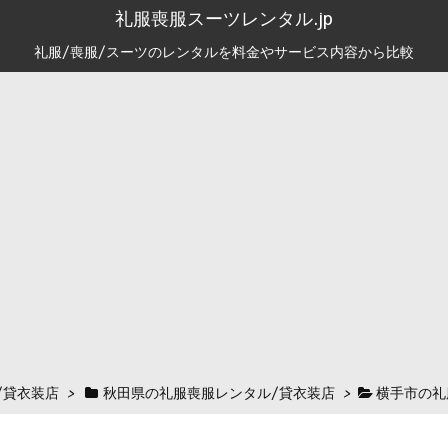
礼服喪服スーツレンタル.jp
礼服/喪服/スーツのレンタルを料金やサービス内容から比較
/貸衣装店
>
秋田県の礼服喪服レンタル/貸衣装店
>
横手市の礼