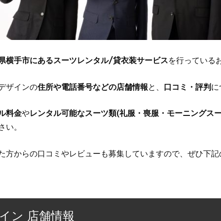
県横手市にあるスーツレンタル/貸衣装サービス
を行っている
デザインの
住所や電話番号などの店舗情報
と、
口コミ・評判
に
ル料金
や
レンタル可能なスーツ類(礼服・喪服・モーニングスー
さい。
た方からの口コミやレビューも募集していますので、ぜひ下記
イン 店舗情報