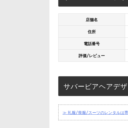
店舗名
住所
電話番号
評価/レビュー
サバービアヘアデザ
≫ 礼服/喪服/スーツのレンタルは