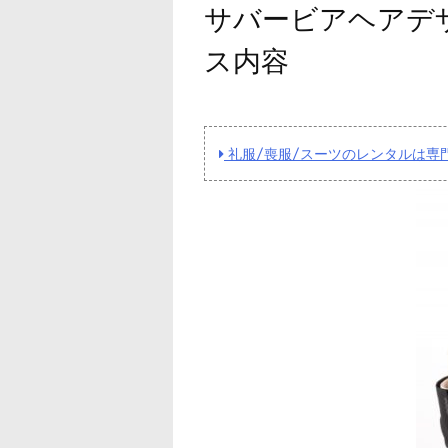
サバービアヘアデザ
ス内容
礼服/喪服/スーツのレンタルは専