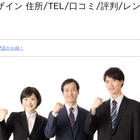
イン 住所/TEL/口コミ/評判/レ
門店がお得！