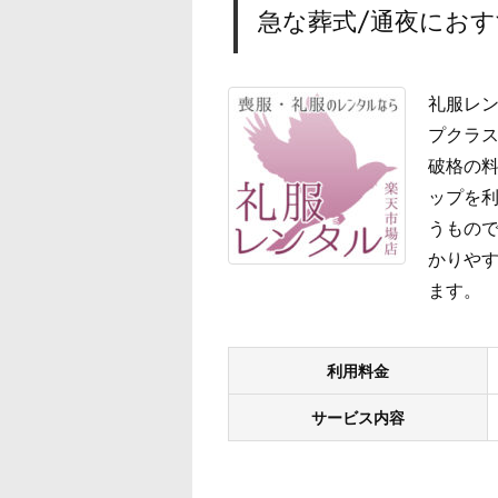
急な葬式/通夜におす
礼服レン
プクラス
破格の
ップを
うもので
かりやす
ます。
利用料金
サービス内容