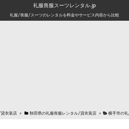
礼服喪服スーツレンタル.jp
礼服/喪服/スーツのレンタルを料金やサービス内容から比較
/貸衣装店
>
秋田県の礼服喪服レンタル/貸衣装店
>
横手市の礼