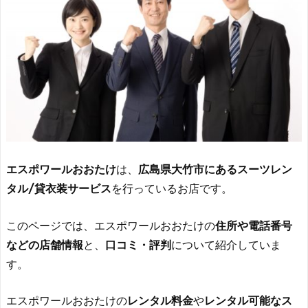
エスポワールおおたけ
は、
広島県大竹市にあるスーツレン
タル/貸衣装サービス
を行っているお店です。
このページでは、エスポワールおおたけの
住所や電話番号
などの店舗情報
と、
口コミ・評判
について紹介していま
す。
エスポワールおおたけの
レンタル料金
や
レンタル可能なス