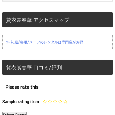
貸衣裳春華 アクセスマップ
≫ 礼服/喪服/スーツのレンタルは専門店がお得！
貸衣裳春華 口コミ/評判
Please rate this
Sample rating item