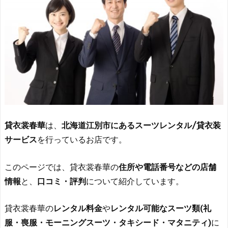
貸衣裳春華
は、
北海道江別市にあるスーツレンタル/貸衣装
サービス
を行っているお店です。
このページでは、貸衣裳春華の
住所や電話番号などの店舗
情報
と、
口コミ・評判
について紹介しています。
貸衣裳春華の
レンタル料金
や
レンタル可能なスーツ類(礼
服・喪服・モーニングスーツ・タキシード・マタニティ)
に