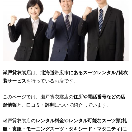
瀬戸貸衣裳店
は、
北海道帯広市にあるスーツレンタル/貸衣
装サービス
を行っているお店です。
このページでは、瀬戸貸衣裳店の
住所や電話番号などの店
舗情報
と、
口コミ・評判
について紹介しています。
瀬戸貸衣裳店の
レンタル料金
や
レンタル可能なスーツ類(礼
服・喪服・モーニングスーツ・タキシード・マタニティ)
に