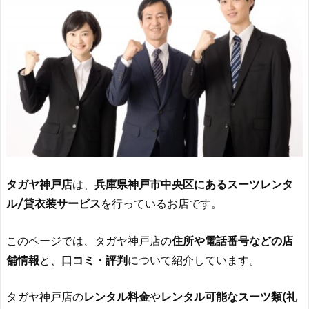
タガヤ神戸店
は、
兵庫県神戸市中央区にあるスーツレンタ
ル/貸衣装サービス
を行っているお店です。
このページでは、タガヤ神戸店の
住所や電話番号などの店
舗情報
と、
口コミ・評判
について紹介しています。
タガヤ神戸店の
レンタル料金
や
レンタル可能なスーツ類(礼