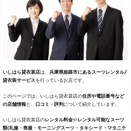
いしはら貸衣裳店
は、
兵庫県姫路市にあるスーツレンタル/
貸衣装サービス
を行っているお店です。
このページでは、いしはら貸衣裳店の
住所や電話番号など
の店舗情報
と、
口コミ・評判
について紹介しています。
いしはら貸衣裳店の
レンタル料金
や
レンタル可能なスーツ
類(礼服・喪服・モーニングスーツ・タキシード・マタニテ