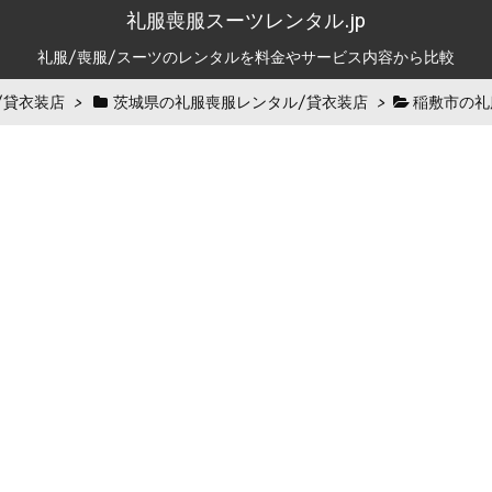
礼服喪服スーツレンタル.jp
礼服/喪服/スーツのレンタルを料金やサービス内容から比較
/貸衣装店
>
茨城県の礼服喪服レンタル/貸衣装店
>
稲敷市の礼