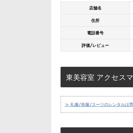
店舗名
住所
電話番号
評価/レビュー
東美容室 アクセス
≫ 礼服/喪服/スーツのレンタルは