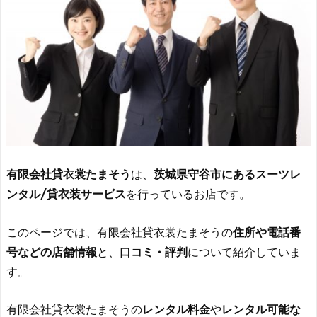
有限会社貸衣裳たまそう
は、
茨城県守谷市にあるスーツレ
ンタル/貸衣装サービス
を行っているお店です。
このページでは、有限会社貸衣裳たまそうの
住所や電話番
号などの店舗情報
と、
口コミ・評判
について紹介していま
す。
有限会社貸衣裳たまそうの
レンタル料金
や
レンタル可能な