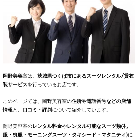
岡野美容室
は、
茨城県つくば市にあるスーツレンタル/貸衣
装サービス
を行っているお店です。
このページでは、岡野美容室の
住所や電話番号などの店舗
情報
と、
口コミ・評判
について紹介しています。
岡野美容室の
レンタル料金
や
レンタル可能なスーツ類(礼
服・喪服・モーニングスーツ・タキシード・マタニティ)
に