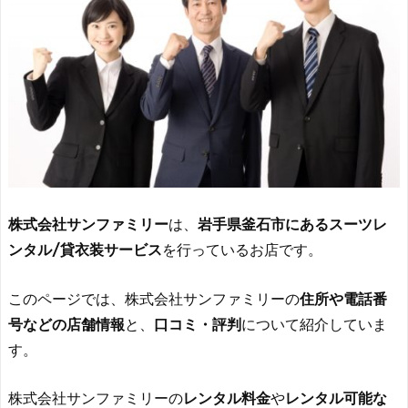
株式会社サンファミリー
は、
岩手県釜石市にあるスーツレ
ンタル/貸衣装サービス
を行っているお店です。
このページでは、株式会社サンファミリーの
住所や電話番
号などの店舗情報
と、
口コミ・評判
について紹介していま
す。
株式会社サンファミリーの
レンタル料金
や
レンタル可能な