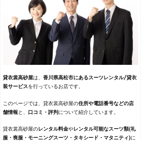
貸衣裳高砂屋
は、
香川県高松市にあるスーツレンタル/貸衣
装サービス
を行っているお店です。
このページでは、貸衣裳高砂屋の
住所や電話番号などの店
舗情報
と、
口コミ・評判
について紹介しています。
貸衣裳高砂屋の
レンタル料金
や
レンタル可能なスーツ類(礼
服・喪服・モーニングスーツ・タキシード・マタニティ)
に