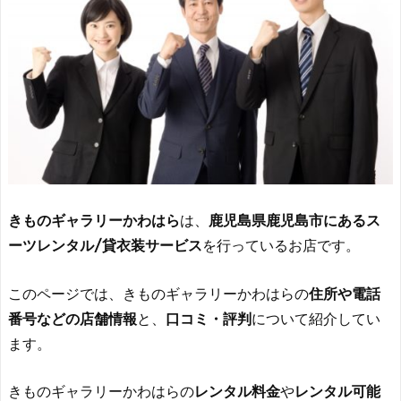
きものギャラリーかわはら
は、
鹿児島県鹿児島市にあるス
ーツレンタル/貸衣装サービス
を行っているお店です。
このページでは、きものギャラリーかわはらの
住所や電話
番号などの店舗情報
と、
口コミ・評判
について紹介してい
ます。
きものギャラリーかわはらの
レンタル料金
や
レンタル可能