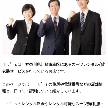
Ｉｔ’ｓ
は、
神奈川県川崎市幸区にあるスーツレンタル/貸
衣装サービス
を行っているお店です。
このページでは、Ｉｔ’ｓの
住所や電話番号などの店舗情
報
と、
口コミ・評判
について紹介しています。
Ｉｔ’ｓの
レンタル料金
や
レンタル可能なスーツ類(礼服・