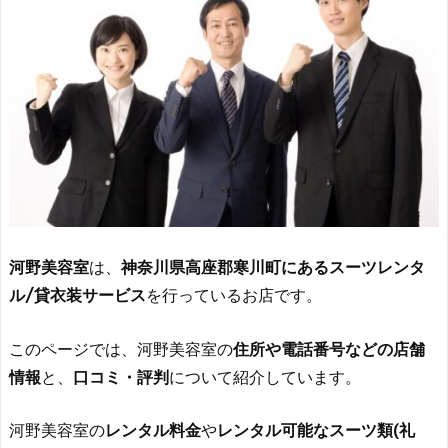
河野美容室
は、
神奈川県高座郡寒川町にあるスーツレンタ
ル/貸衣装サービス
を行っているお店です。
このページでは、河野美容室の
住所や電話番号などの店舗
情報
と、
口コミ・評判
について紹介しています。
河野美容室の
レンタル料金
や
レンタル可能なスーツ類(礼