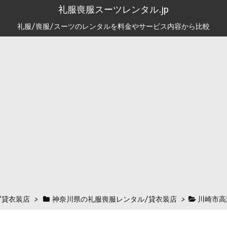
礼服喪服スーツレンタル.jp
礼服/喪服/スーツのレンタルを料金やサービス内容から比較
/貸衣装店
>
神奈川県の礼服喪服レンタル/貸衣装店
>
川崎市高