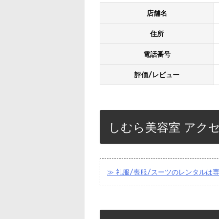
店舗名
住所
電話番号
評価/レビュー
しむら美容室 アク
≫ 礼服/喪服/スーツのレンタルは