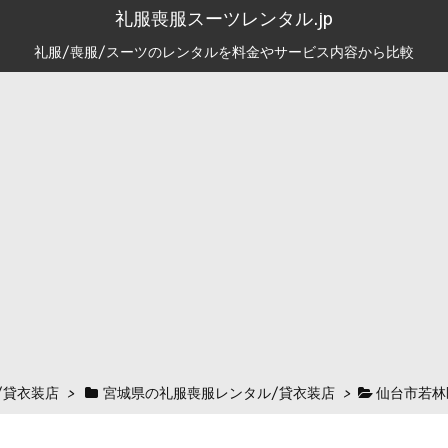
礼服喪服スーツレンタル.jp
礼服/喪服/スーツのレンタルを料金やサービス内容から比較
/貸衣装店
>
宮城県の礼服喪服レンタル/貸衣装店
>
仙台市若林