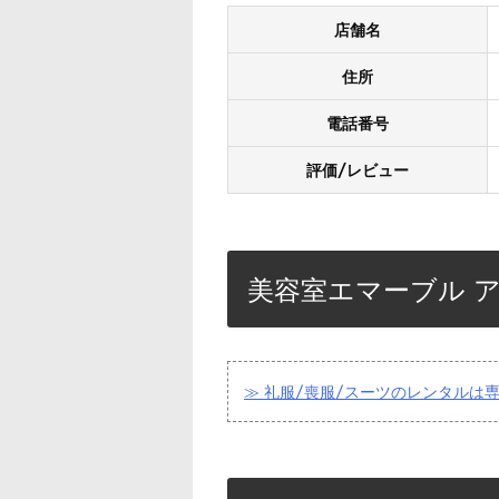
店舗名
住所
電話番号
評価/レビュー
美容室エマーブル 
≫ 礼服/喪服/スーツのレンタルは