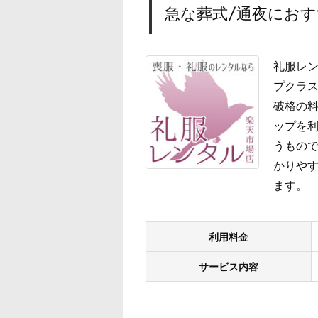
急な葬式/通夜におす
礼服レン
プクラス
破格の
ップを
うもので
かりやす
ます。
利用料金
サービス内容