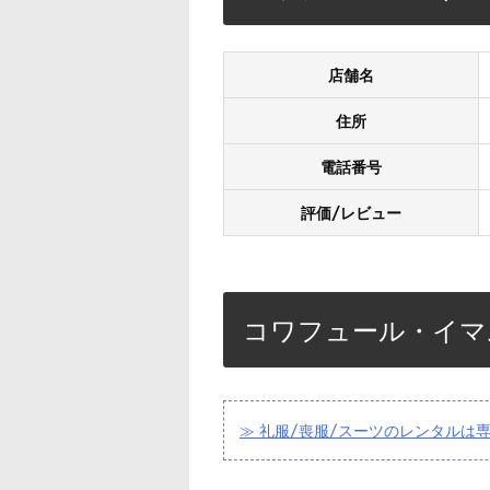
店舗名
住所
電話番号
評価/レビュー
コワフュール・イマ
≫ 礼服/喪服/スーツのレンタルは