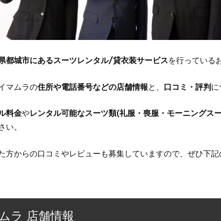
県都城市にあるスーツレンタル/貸衣装サービス
を行っている
イマムラの
住所や電話番号などの店舗情報
と、
口コミ・評判
に
ル料金
や
レンタル可能なスーツ類(礼服・喪服・モーニングスー
さい。
た方からの口コミやレビューも募集していますので、ぜひ下記
ムラ 店舗情報