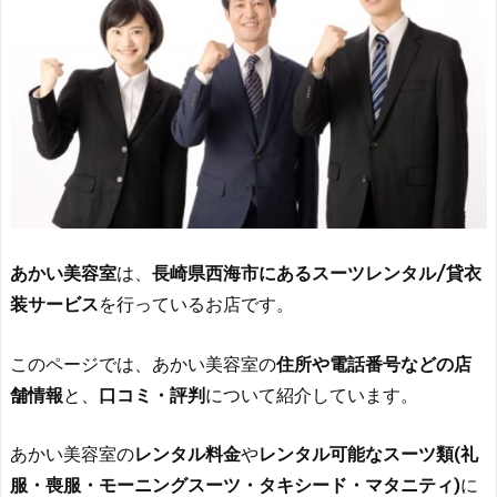
あかい美容室
は、
長崎県西海市にあるスーツレンタル/貸衣
装サービス
を行っているお店です。
このページでは、あかい美容室の
住所や電話番号などの店
舗情報
と、
口コミ・評判
について紹介しています。
あかい美容室の
レンタル料金
や
レンタル可能なスーツ類(礼
服・喪服・モーニングスーツ・タキシード・マタニティ)
に