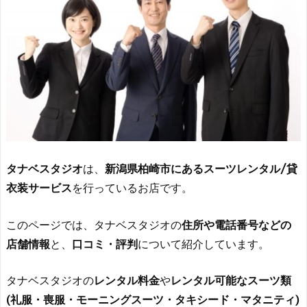
タナベスタジオ
は、
新潟県柏崎市にあるスーツレンタル/貸
衣装サービス
を行っているお店です。
このページでは、タナベスタジオの
住所や電話番号などの
店舗情報
と、
口コミ・評判
について紹介しています。
タナベスタジオの
レンタル料金
や
レンタル可能なスーツ類
(礼服・喪服・モーニングスーツ・タキシード・マタニティ)