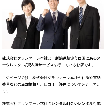
株式会社グランマーレ本社
は、
新潟県新潟市西区にあるス
ーツレンタル/貸衣装サービス
を行っているお店です。
このページでは、株式会社グランマーレ本社の
住所や電話
番号などの店舗情報
と、
口コミ・評判
について紹介してい
ます。
株式会社グランマーレ本社の
レンタル料金
や
レンタル可能