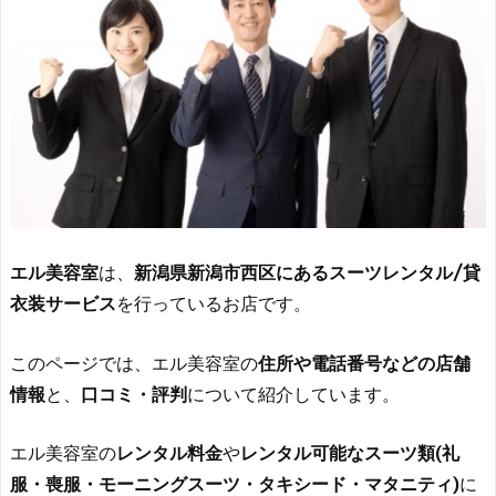
エル美容室
は、
新潟県新潟市西区にあるスーツレンタル/貸
衣装サービス
を行っているお店です。
このページでは、エル美容室の
住所や電話番号などの店舗
情報
と、
口コミ・評判
について紹介しています。
エル美容室の
レンタル料金
や
レンタル可能なスーツ類(礼
服・喪服・モーニングスーツ・タキシード・マタニティ)
に