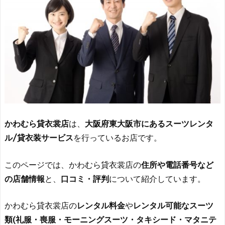
かわむら貸衣裳店
は、
大阪府東大阪市にあるスーツレンタ
ル/貸衣装サービス
を行っているお店です。
このページでは、かわむら貸衣裳店の
住所や電話番号など
の店舗情報
と、
口コミ・評判
について紹介しています。
かわむら貸衣裳店の
レンタル料金
や
レンタル可能なスーツ
類(礼服・喪服・モーニングスーツ・タキシード・マタニテ