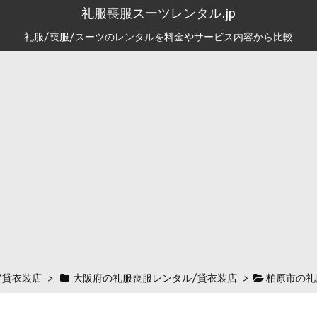
礼服喪服スーツレンタル.jp
礼服/喪服/スーツのレンタルを料金やサービス内容から比較
/貸衣装店
>
大阪府の礼服喪服レンタル/貸衣装店
>
柏原市の礼