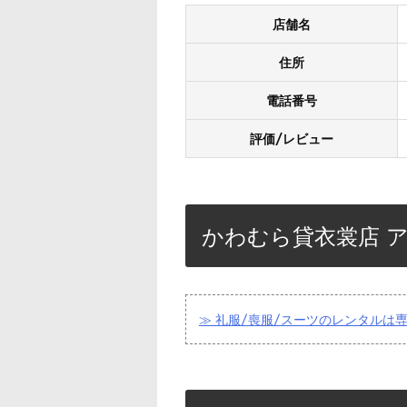
店舗名
住所
電話番号
評価/レビュー
かわむら貸衣裳店 
≫ 礼服/喪服/スーツのレンタルは