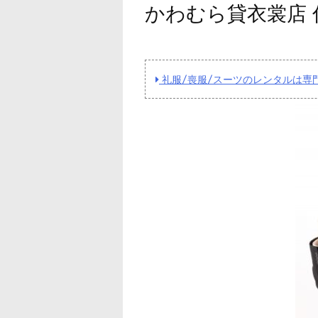
かわむら貸衣裳店 
礼服/喪服/スーツのレンタルは専