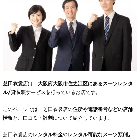
芝田衣裳店
は、
大阪府大阪市住之江区にあるスーツレンタ
ル/貸衣装サービス
を行っているお店です。
このページでは、芝田衣裳店の
住所や電話番号などの店舗
情報
と、
口コミ・評判
について紹介しています。
芝田衣裳店の
レンタル料金
や
レンタル可能なスーツ類(礼