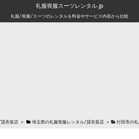
礼服喪服スーツレンタル.jp
礼服/喪服/スーツのレンタルを料金やサービス内容から比較
/貸衣装店
>
埼玉県の礼服喪服レンタル/貸衣装店
>
行田市の礼