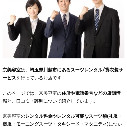
京美容室
は、
埼玉県川越市にあるスーツレンタル/貸衣装サ
ービス
を行っているお店です。
このページでは、京美容室の
住所や電話番号などの店舗情
報
と、
口コミ・評判
について紹介しています。
京美容室の
レンタル料金
や
レンタル可能なスーツ類(礼服・
喪服・モーニングスーツ・タキシード・マタニティ)
につい