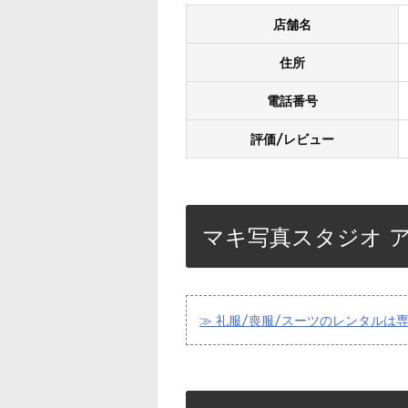
店舗名
住所
電話番号
評価/レビュー
マキ写真スタジオ 
≫ 礼服/喪服/スーツのレンタルは