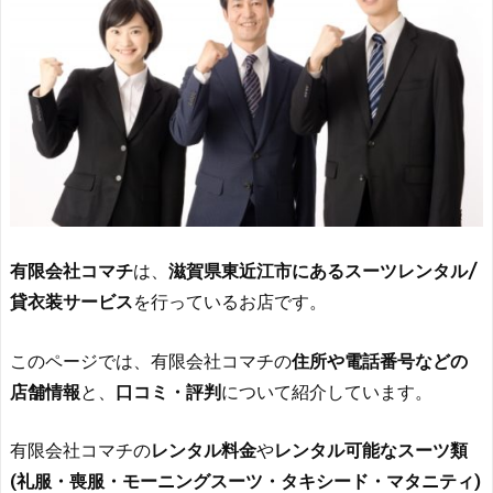
有限会社コマチ
は、
滋賀県東近江市にあるスーツレンタル/
貸衣装サービス
を行っているお店です。
このページでは、有限会社コマチの
住所や電話番号などの
店舗情報
と、
口コミ・評判
について紹介しています。
有限会社コマチの
レンタル料金
や
レンタル可能なスーツ類
(礼服・喪服・モーニングスーツ・タキシード・マタニティ)