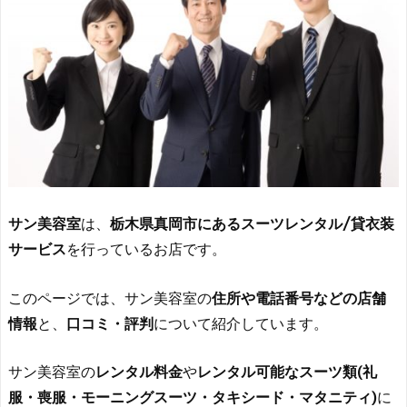
サン美容室
は、
栃木県真岡市にあるスーツレンタル/貸衣装
サービス
を行っているお店です。
このページでは、サン美容室の
住所や電話番号などの店舗
情報
と、
口コミ・評判
について紹介しています。
サン美容室の
レンタル料金
や
レンタル可能なスーツ類(礼
服・喪服・モーニングスーツ・タキシード・マタニティ)
に