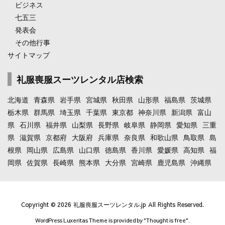
ビジネス
七五三
発表会
その他行事
サイトマップ
礼服喪服スーツレンタル店検索
北海道
青森県
岩手県
宮城県
秋田県
山形県
福島県
茨城県
栃木県
群馬県
埼玉県
千葉県
東京都
神奈川県
新潟県
富山
県
石川県
福井県
山梨県
長野県
岐阜県
静岡県
愛知県
三重
県
滋賀県
京都府
大阪府
兵庫県
奈良県
和歌山県
鳥取県
島
根県
岡山県
広島県
山口県
徳島県
香川県
愛媛県
高知県
福
岡県
佐賀県
長崎県
熊本県
大分県
宮崎県
鹿児島県
沖縄県
Copyright ©
2026
礼服喪服スーツレンタル.jp
All Rights Reserved.
WordPress Luxeritas Theme is provided by "
Thought is free
".