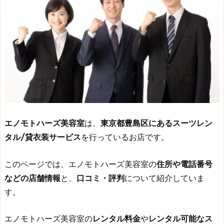
エノモトハーズ美容室
は、
東京都豊島区にあるスーツレン
タル/貸衣装サービス
を行っているお店です。
このページでは、エノモトハーズ美容室の
住所や電話番号
などの店舗情報
と、
口コミ・評判
について紹介していま
す。
エノモトハーズ美容室の
レンタル料金
や
レンタル可能なス