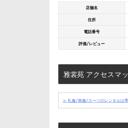
店舗名
住所
電話番号
評価/レビュー
雅裳苑 アクセスマ
≫ 礼服/喪服/スーツのレンタルは