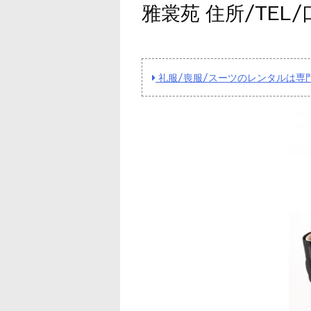
雅裳苑 住所/TE
礼服/喪服/スーツのレンタルは専