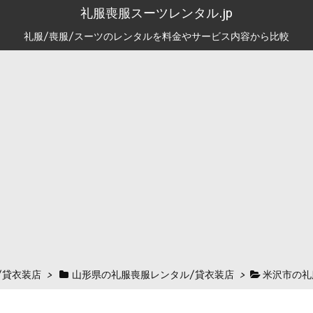
礼服喪服スーツレンタル.jp
礼服/喪服/スーツのレンタルを料金やサービス内容から比較
/貸衣装店
>
山形県の礼服喪服レンタル/貸衣装店
>
米沢市の礼