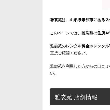
雅裳苑
は、
山形県米沢市にあるス
このページでは、雅裳苑の
住所や
雅裳苑の
レンタル料金
や
レンタル
直接ご確認ください。
雅裳苑を利用した方からの口コミ
い。
雅裳苑 店舗情報