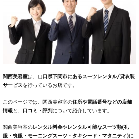
関西美容室
は、
山口県下関市にあるスーツレンタル/貸衣装
サービス
を行っているお店です。
このページでは、関西美容室の
住所や電話番号などの店舗
情報
と、
口コミ・評判
について紹介しています。
関西美容室の
レンタル料金
や
レンタル可能なスーツ類(礼
服・喪服・モーニングスーツ・タキシード・マタニティ)
に