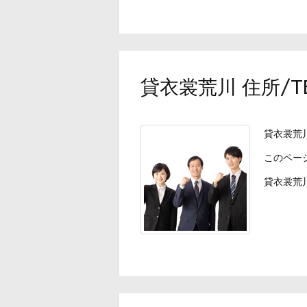
貸衣裳荒川 住所/
貸衣裳荒
このペー
貸衣裳荒川