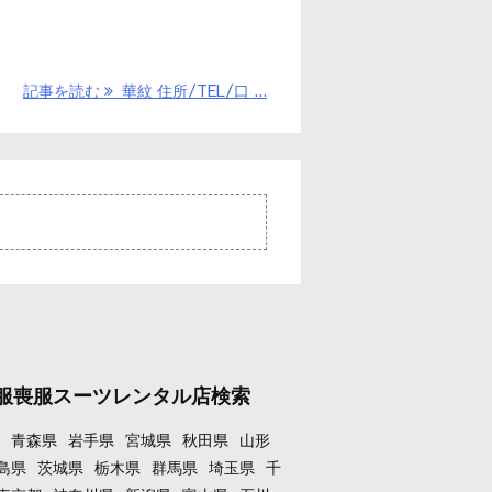
記事を読む
華紋 住所/TEL/口 ...
服喪服スーツレンタル店検索
青森県
岩手県
宮城県
秋田県
山形
島県
茨城県
栃木県
群馬県
埼玉県
千