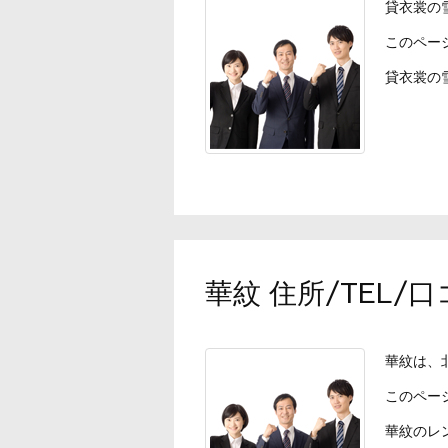
貸衣裳の
このペー
貸衣裳の雪
華紋 住所/TEL
華紋は、
このペー
華紋のレン